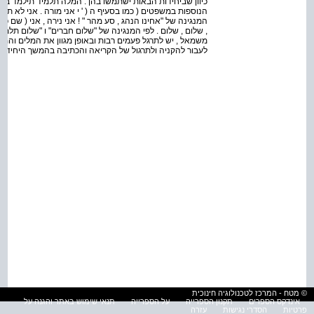
הנוספות במשפטים ( כמו בסעיף ה ( ' י אני מורה . אני לא תלמי
המנגינה של "אחינו הנהג , סע מהר " ! אני נירה , אני ( שם פרטי 
, שלום , שלום . לפי המנגינה של "שלום חברים" ו "שלום תלמידי
משמאל , יש לתרגל פעמים רבות ובאופן מגוון את המלים והמ
לעבור להקניה ולתרגול של הקריאה והכתיבה בהמשך היחידה 
© מטח - המרכז לטכנולוגיה חינוכית
אינדקס הספרים
תקנון הספרייה
על הספרייה
תנאי שימוש באתר והגנה על
פרטיות
הסדרי נגישות
עזרה