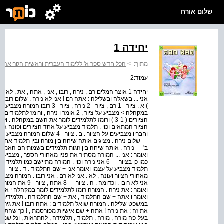
שלום אורח
יחידה 1
מתוך:
>
הכל חדש ספר א' ללימוד העברית וראשית הקריאה לת
עמוד:2
יחידה 1 אוצר המלים רם , נירה , רובו , אני , אתה , את , ל
אני ... בשאלה ובשלילה : אתה רם ! אני לא נירה . שלום רובו .
הציורים ( 3-1 ) ורומז לתלמידים לומר את השם במקהלה 
הציור המתאים וכוי . תלמיד מצביע על אחד הציורים ופונה אל
— שלום נירה . מציגים אותה שיחה בין מורה ובין תלמיד אחד .
כמו כן בציור — 6 אני נירה וכוי . המורה מתיישב כמו 
מאחורי הציור ועונה , לא . אני לא רם . אני רובו . המורה מצ
ואומר : את נירה . המורה רומז לתלמידים לומר במקהלה י את
ואומר ו אתה + שם התלמיד , את + שם התלמידה . תלמידים מצבי
במשפט שלילה . המורה שואל תלמידים : אתה רובו ! את גירהו 
את זה ; את נירה ! אתה + שם אישיות מפורסמת , ! כך שהת
בעל-פה מורה , מורה , תלמיד , תלמידה , להתראות , ונל שמו