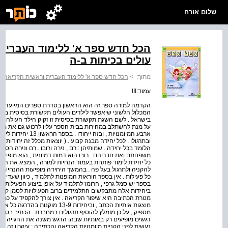
שלום אורח
הכל חדש ספר א' ללימוד העברית
עולים בכיתות ב-ה
מתוך:
>
הכל חדש ספר א' ללימוד העברית וראשית הקריאה לת
עמוד:III
הקדמה למורה ספר זה הוא הראשון בסדרת ספרים המיועדת לי
המכלול הלשוני שיאפשר לילדים העולים תקשורת בסיסית בע
בישראל . לשם השגת תקשורת בסיסית זו זקוק הילד העולה קוד
על מנת להשתלב במהירות בבית הספר עליו לרכוש גם את מיומ
ארבע המיומנויות , ובז
הלומד בכל יחידה . שמותיהן : רם , נירה ורובו . רם ונירה הס 
משפחתם ואת חבריהם . רובו הוא דמות דמיונית ; הוא מופיע ב
כל יחידת לימוד פותחת בעמוד הנחיות למורה , המציג את הת
להקניה ולתרגול בעל פה . בהמשך היחידה מופיעות ההנחיות ל
כל פעילות . אין בספר הוראות המופנות לתלמיד , כיוון שעדיין
ביחידות אלה מתבקשים התלמידים ברוב הפעילויות לסמן קווי
מוצגות אותיות הכתב , וביחידות 3-9
מספיק , על כן מומלץ להוסיף תרגולים במחברת . הכתיב בספר ה
דגשים מופיעים רק באותיות שבהן הדגש משנה את ההגייה . עקר
נעשית לפני הקניית מיומנויות הקריאה והכתיבה ; עיקרון זה