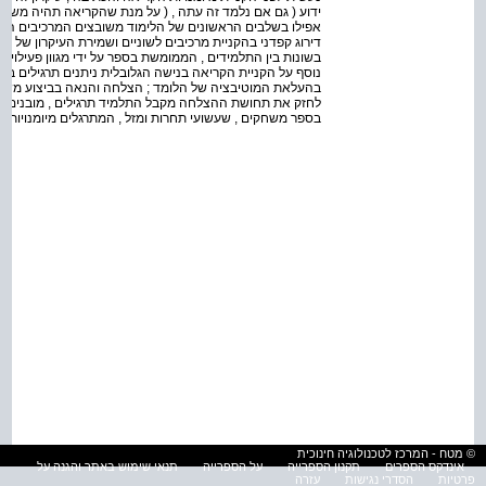
ידוע ( גם אם נלמד זה עתה , ( על מנת שהקריאה תהיה משמע
אפילו בשלבים הראשונים של הלימוד משובצים המרכיבים הלש
דירוג קפדני בהקניית מרכיבים לשוניים ושמירת העיקרון של ה
בשונות בין התלמידים , הממומשת בספר על ידי מגוון פעילויות 
נוסף על הקניית הקריאה בנישה הגלובלית ניתנים תרגילים בג
בהעלאת המוטיבציה של הלומד ; הצלחה והנאה בביצוע משימו
לחזק את תחושת ההצלחה מקבל התלמיד תרגילים , מובנים בר
בספר משחקים , שעשועי תחרות ומזל , המתרגלים מיומנויות לש
© מטח - המרכז לטכנולוגיה חינוכית
אינדקס הספרים
תקנון הספרייה
על הספרייה
תנאי שימוש באתר והגנה על
פרטיות
הסדרי נגישות
עזרה