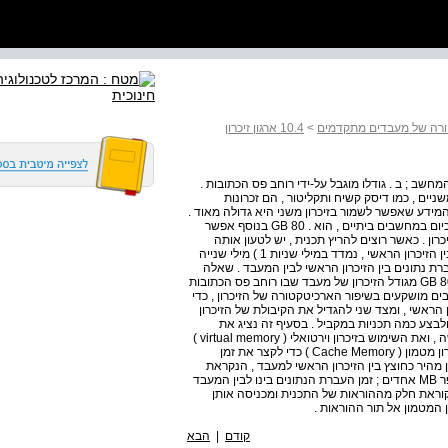
>
10.4 ארגון זיכרון
מחשב ; ב . גודלו מוגבל על-ידי רוחב פס הכתובות .
ניים , כמו דיסק קשיח ותקליטור , הם זכרונות
מידע שאפשר לשמור בזיכרון משני היא גדולה מאוד .
לדוגמה ; הגודל הסטנדרטי של דיסק קשיח , שבו משתמשים כיום במחשבים ביתיים , הוא . 80 GB בנוסף אפשר
רון . כאשר רוצים להריץ תכנית , יש לטעון אותה
תחילה לזיכרון הראשי . זמן העברת הנתונים בין זיכרון משני לבין הזיכרון הראשי , נמדד במילי שניות 1 ) מילי שנייה
ה גדול פי 10000 בקירוב מזמן העברת נתונים בין הזיכרון הראשי לבין המעבד . שאלה
10 . 1 חשבו פי כמה גדול הזכרון שיש בדיסק קשיח , בגודל , 80 GB מגודל הזיכרון של מעבד שבו רוחב פס הכתובות
ים רבים מושקעים בשיפור הארכיטקטורה של הזיכרון , כדי
 הראשי , ומצד שני להגדיל את הקיבולת של הזיכרון
ד ולבצע כמה תכניות במקביל . בסעיף זה נציג את
השימוש בזכרונות מטמון ( cache memory ; לשיפור זמן הגישה , ואת השימוש בזיכרון וירטואלי ( virtual memory )
כדי להגדיל לכאורה את קיבולת הזיכרון הראשי . 10 . 4 . 3 זיכרון מטמון ( Cache Memory ) כדי לקצר את זמן
 מהיר כחוצץ בין הזיכרון הראשי למעבד , הנקראת
זיכרון מטמון . גודלו של זיכרון מטמון נע בין מאות KB לבין מספר MB אחדים ; זמן העברת הנתונים בינו לבין המעבד
 לפס קוראת חלק מההוראות של התכנית ומכניסה אותן
 המטמון אל תור ההוראות .
קודם
|
הבא