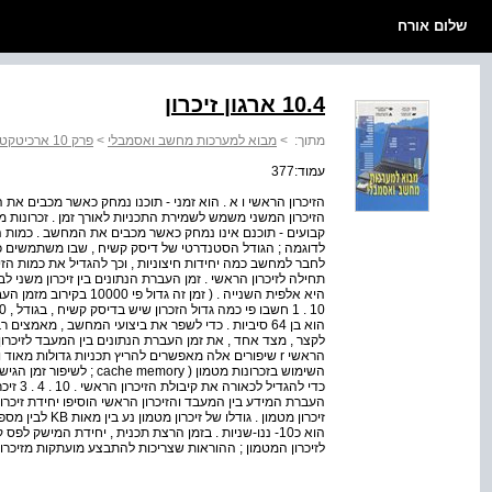
שלום אורח
10.4 ארגון זיכרון
מתוך:
>
מבוא למערכות מחשב ואסמבלי
>
פרק 10 ארכיטקטורה של מעבדים מתקדמים
עמוד:377
הזיכרון הראשי ו א . הוא זמני - תוכנו נמחק כאשר מכבים את ה
הזיכרון המשני משמש לשמירת התכניות לאורך זמן . זכרונות מש
קבועים - תוכנם אינו נמחק כאשר מכבים את המחשב . כמות ה
לחבר למחשב כמה יחידות חיצוניות , וכך להגדיל את כמות הזיכ
היא אלפית השנייה . ( זמן ז
הוא בן 64 סיביות . כדי לשפר את ביצועי המחשב , מאמצ
לקצר , מצד אחד , את זמן העברת הנתונים בין המעבד לזיכרון
הראשי r שיפורים אלה מאפשרים להריץ תכניות גדולות מאו
העברת המידע בין המעבד והזיכרון הראשי הוסיפו יחידת זיכרון
הוא כ10- ננו-שניות . בזמן הרצת תכנית , יחידת המישק
לזיכרון המטמון ; ההוראות שצריכות להתבצע מועתקות מזיכרון