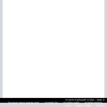
© מטח - המרכז לטכנולוגיה חינוכית
אינדקס הספרים
תקנון הספרייה
על הספרייה
תנאי שימוש באתר והגנה על
פרטיות
הסדרי נגישות
עזרה