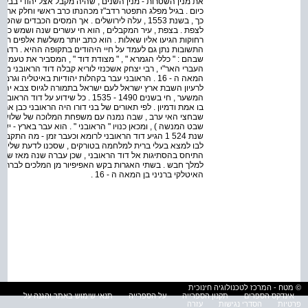
כיום . בגיל מפלג התפטר רדב"ז מכהנתו כרב ראשי וחלק את רב 
כך , בשנת 1553 , עלה לירושלים . אך המסים הכבד
לצפת . בצפת , עיר המקבלים , הוא חי עשרים שנה ושמש כדיו 
רחוקות הגיעו אליו שאלות . הוא כתב יותר משלשת אלפים תשוב
התשובות נתן גם לעמד על חיי היהודים בתקופה ההיא . רדב"ז
שבהם : " כללי הגמרא " , " מצודת דוד " , המסביר את טעמי
העברי האר"י , רבי יצחק אשכנזי לוריא קבלה דוד הראובני 
המאה ה - 16 . הראובני עבר בקהלות יהודיות באיטליה
לרעיון השבת ארץ ישראל לעם ישראל בתמורה לגיוס צבא יהוד
המשער , חי בשנים 1490 - 1535 . כל 
בו אמת ודמיון . לפי תאורים של בני דורו היה הראובני כבן א
שבחצי האי ערב , שבה נמנה עם משפחת המלוכה של שלושה מ
שבט המנשה ) , ומכאן כנויו " הראובני " . הוא עבר בארץ - י
שנת 524 1 הגיע דוד הראובני לרומא וכעבר זמן - מה 
לבו למצא בעלי ברית למלחמה בטורקים , שסכנו לדעת שליטים 
התיחס בהסתיגות אל דוד הראובני , שכן עברה שנה מאז שנתן
למלך חבש . בשתי האגרות בקש האפיפיור מן המלכים לברר את
האיטלקי ברניני בן המאה ה - 16 .
© מטח - המרכז לטכנולוגיה חינוכית
אינדקס הספרים
תקנון הספרייה
על הספרייה
תנאי שימוש באתר והגנה על
פרטיות
הסדרי נגישות
עזרה