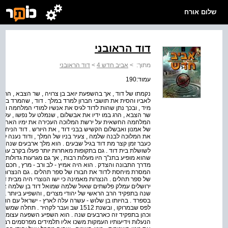
שלום אורח
דוד הראובני
מתוך:
>
אביב חדש 4
>
דוד הראובני
עמוד:190
נקמתו של דוד , אך בהשפעת יואב בן צרויה , שר הצבא , הרש
לאביו והסית את תושבי חברון למרד במלך . דוד , שהמרד בא 
מיד , ובכך נתן שהות לדוד לגיס את אנשיו למודי המלחמה והם
שר הצבא , הרג במו ידיו את אבשלום , שנמלט על נפשו , על 
המלחמה החשאית על ירשת המלוכה העכירה את ימיו האחרוני
של אמנון ואבשלום הקשיש בבני דוד , את היורש . דוד הניח 
את המלוכה לבנה שלמה , צעיר בניו של המלך , ודוד נענה לב
כעבר זמן קצר מת דוד בגיל שבעים . הוא מלך ארבעים שנה . 
לשושלת בית דוד . גם בתקופות מאחרות יותר פעלו בקרב עם י
שהוא מופיע בתנ"ך היו מעלות רבות , אך גם מגרעות גדולות . 
מדרך התבונה והצדק . הוא היה אמיץ - לב ורב - מרץ , חכם וס
המסרת מיחסת לדוד את חבורו של ספר תהלים . גם הנצרות 
של ספר תהלים . הנצרות מאמינה כי ישו הנוצרי היה מבית דוד .
ירושלים עמלק פלשתים שאול שלמה שמואל דוד בן שלמה אבן 
בספרד . בהיותו בן שלוש - עשרה עלה לארץ - ישראל עם הורי
לפס שבמרוקו , ובשנת 1512 שב ועבר לקהיר
וכהן בתפקיד זה כארבעים שנה . הוא השפיע השפעה עצומה על
הנעלות וידיעותיו העמקות משכו אליו תלמידים מפרסמים רבים ,