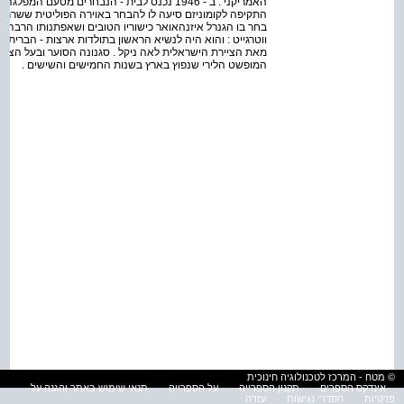
התקיפה לקומוניזם סיעה לו להבחר באוירה הפוליטית ששררה 
בחר בו הגנרל איזנהאואר כישוריו הטובים ושאפתנותו הרבה של
מאת הציירת הישראלית לאה ניקל . סגנונה הסוער ובעל הצבעו
המופשט הלירי שנפוץ בארץ בשנות החמישים והשישים .
© מטח - המרכז לטכנולוגיה חינוכית
אינדקס הספרים
תקנון הספרייה
על הספרייה
תנאי שימוש באתר והגנה על
פרטיות
הסדרי נגישות
עזרה