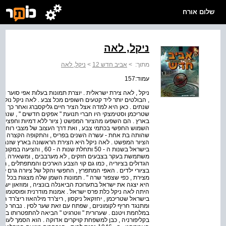
שלום אורח
ניקל, לאה
מתוך:
>
אביב חדש 12
>
ניקל, לאה
עמוד:157
ניקל , לאה צירת ישראלית . יוצרת תמונות בעלות אפי סוער וש
שנתים . כאן היא למדה אצל הציר חיים גליקסברג ואחר כך אצל
בארץ . הם השפעו מהציור המפשט ( ציור ללא דמיות וחפצים
השמוש החפשי בכתמי צבע , ואת דרך העצוב של מצבי רוח שונ
שהותה בת אחת - עשרה השנים בפריס , והתקופה הקצרה שחי
הציור המפשט . לאה ניקל היא הצירת הראשונה בארץ שזנחה
בישראל בשנות ה - 50 ותחלת ש
משתמשת בעקר בצבעים חזקים , לא מערבבים , ומשאירה בצד
הגדולים בציוריה , כמו גם קוי הצבע הארכים והמתפתלים , מ
בציורי ילדים . האפי המתפרץ , החפשי והקל של ציורה גרם למו
מצירת , כפי שצפור שרה " . תמונות השמן שלה מצגות בכל המו
היתה לאה ניקל כלת פרס ישראל . אמנות מודרנית ופוסטמודרני
ומתנגד חריף לקומוניזם , שפתח עם זאת שער לסין . נבחר פ
בקליפורניה , כבן למשפחת קויקרים אדוקה . הוא הסמך לעורך