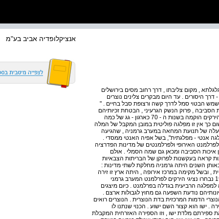
אנציקלופדיה אביב בע"מ
גלגלתא , מקום צליבתו , דרך רחוב מסים בירושלים
- דרך היסורים . עד היום מבקרים צלינים נוצרים
משמש הבטוי סמל לדרך קשה ורצופת סבל בחיים . "
 הסביבה , פרוק הנשק הגרעיני , הבטחת זכיותיהם
של מעוטים ושל לאמים מדכאים ושנוי מבנה המשק . מפלגת הירקים הוקמה בשנות ה - 70 כארגון - גג של כמה
ם כך אין זו מפלגה פוליטית במובן המקבל של המלה
פעלה של תנועת המחאה במערב גרמניה , שהגיעה
תחלה אף כנתה " מפלגה אנטי - מפלגתית", בשל אפיה האנטי ממסדי .
חירות לפרלמנט האירופי ולפרלמנטים של מדינות הפדרציה
 איכות הסביבה ומכאן גם שמה הסמלי . אולם
ת קראה בעקשנות לפרוקן של הבריתות הצבאיות
באותן השנים היתה גרמניה מחלקת לשתי מדינות :
 , ובשל מקימה במרכז אירופה , היתה ארץ זו זירה
מרכזית למאבק בין הגוש המערבי לבין הגוש המזרחי . ב - 1983 נבחרו נציגי הירקים לפרלמנט המערב גרמני
ה לראשונה ליצוג כלל ארצי . בשנת 1987 הפכה למפלגה הרביעית בגדלה בפרלמנט . כיום מיצגים
נותיהם נודעת השפעה גם מחוץ לגבולות ארצם .
נוצרי הדמות המרכזית בדת הנוצרית . הנוצרים רואים
לוהים . חי בשנים כ - 4 לפני הספירה עד 30 לספירה . ישו הוא קצור השם ישוע . הכנוי שנתנו לו
 את ספירתם מלדת ישו , וזו הספירה האזרחית המקבלת