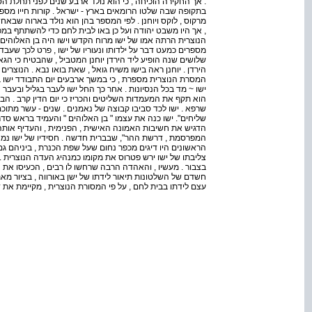
. אך החקירה הוכיחה , כי הוא נולד ארבע שנים לפני תחלת הספ
בתקופה שבה שלטו הרומאים בארץ - ישראל . קורות חייו מספ
מרקוס , לוקס ויוחנן . לפי המספר בהן הוא נולד בארוה שבאחד 
, אך היו משבט יהודה ועל כן באו לבית לחם כדי להשתתף במפ
הנוצרית הרתה אמו של ישו מרוח הקדש וישו היה בן האלוהים , 
מספרים כמעט דבר על ילדותו ונעוריו של ישו , פרט לכך שעבד כנ
שלושים שנה הופיע ליד הירדן יוחנן המטביל , שהבטיח כי הגא
הירדן . יוחנן ראה בישו משיח גואל , שאת בואו נבא . הנוצרי
המסרת הנוצרית מספרת , כי במשך ארבעים יום התבודד ישו ב
ישו ~ מד בכל הנסיונות . אחר כך החל ישו לעבר בגליל ובעבר 
הוא תקף את המעמדות השליטים והכריז כי יום הדין קרב . ה
שרפא . ישו לכד סביבו קבוצה של נאמנים . שנים - עשר מתוכם 
שליחים". ישו כנה את עצמו " בן האלוהים " והעמיד בראש סד
הדגיש את חשיבות האמונה האישית , הפנימית , והעדיף אותה 
המפרסמת , דרשת ההר", שבברית חדשה . חסידיו של ישו נמנו 
הראשונים היו דיגים מכפר נחום שעל שפת הכנרת , ביניהם גם
צליבתו של ישו ירש פטרוס את מקומו כמנהיג העדה הנוצרית . י
בצבור . מעשיו , והאהדה הרבה שרחשו לו רבים , הכעיסו את הכ
חשדם של השלטונות תיאור לידתו של ישן באורווה , בציור מאת ב
עצם לידתו בבית לחם , על פי המסורת הנוצרית , מקיימת את ד