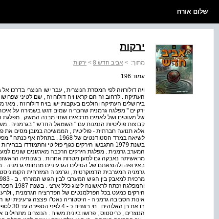
שלום אורח
ירקות
מתוך:
>
אביב חדש 8
>
ירקות
עמוד:196
ויה דולורוזה לפי המסרת הנוצרית , עבר ישו הנוצרי בדרכו אל 
העתיקה . לרחוב זה הם קראו ויה דולורוזה , שם לטיני שפרושו 
בירושלים העתיקה והולכים בעקבות ישו בויה דולורוזה . מאז 
ירק ים " מפלגה גרמנית שחבריה שמים דגש בשמירה על איכות
קבוצות פוליטיות הנמנות עם " השמאל החדש " בגרמניה . משו
אלא תנועה חברתית - פוליטית , הממשיכה במובן מסים את 
לשיאה במרד הסטודנטים של 1968 . ב
בשנת 1979 התגבשו הירקים כגוף פוליטי והתמודדו בב
המערב גרמנית . מפלגת הירקים הרכבה מארגונים שונים למען
מראשיתה נאבקה גם למען מטרות אחרות . בשנותיה הראשונו
באירופה ולהוצאתם של הטילים הגרעיניים מתחומי גרמניה . 
גרמניה המערבית הדמוקרטית , וגרמניה המזרחית הקומוניסטית
והמפלגה זכת
הירקים כמעט בכל הפרלמנטים של הפדרציה הגרמנית , ולרעיו
אינות הסביבה גרמניה - היסטוריה נאט"ו פצצה גרעינית ישו ה
בו את בן הא
הנוצרים , כריסטוס , פרושו ביונית משיח . הנוצרים מתחילים