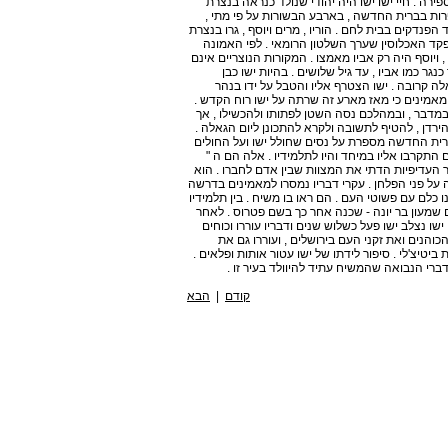
ירה . חיי ישו ישו היה יהודי שנולד כנראה בנצרת
רות בברית החדשה , בארבע הבשורות על פי מתי ,
הפנדקים בבית לחם . הוריו , מרים ויוסף , גרו בנצרת
קד האכלוסין שערך השלטון הרומאי . לפי האמונה
ויוסף היה רק אביו מאמצו . המקורות הנוצריים אינם
גר כמו אביו , עד גיל שלושים . בהיות ישו כבן
לה קרובה . ישו הצטרף אליו והטבל על ידו בנהר
ם מאמינים כי מאז מארע זה שרתה על ישו רוח הקדש .
מדבר , ובמהלכם נסה השטן לפתותו ולהכשילו , אך
הירדן , להטיף לתשובה ולקרא להתכונן ליום הגאלה .
ברית החדשה מספרת על נסים שחולל ישו ועל החולים
התקרבו אליו במיחד והיו לתלמידיו . אלה הם ה "
ר העדיפיות הדתי את המצוות שבין אדם לחברו . הוא
על פני הפלחן . עקרי דבריו נמסרו למאמינים בדרשה
כלם עם פשוטי העם . הם ראו בו משיח . בין תלמידיו
 שמעון בר יונה - שכנה אחר כך בשם פטרוס . לאחר
שו נצלב ישו פעל כשלוש שנים ודבריו עוררו וכוחים
והנים ואת זקני העם בירושלים , ועוררו גם את
יטיצ'לי . סיפור לידתו של ישו עטור אותות ופלאים .
ברי הנבואה שהמשיח עתיד להיוולד בעיר זו .
קודם
|
הבא