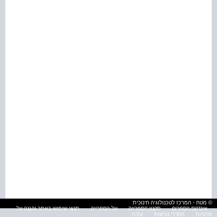
© מטח - המרכז לטכנולוגיה חינוכית
אינדקס הספרים
תקנון הספרייה
על הספרייה
תנאי שימוש באתר והגנה על
פרטיות
הסדרי נגישות
עזרה