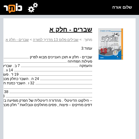
שלום אורח
שברים - חלק א
מתוך:
>
שבילים פלוס 13 מדריך למורה
>
שברים - חלק א
עמוד:3
והעמקה .................................
.....................
..........................
.....................................................
............................................................. 32 ו . השבר כמנת
.............
.
– הילקוט הדיגיטלי . מהדורה דיגיטלית של הפרק מופיעה באת
דפים מחיקים – פיצות , פסים מחולקים וטבלאות " חלק מכמות"