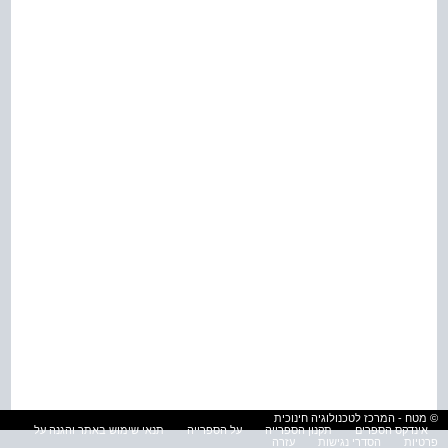
© מטח - המרכז לטכנולוגיה חינוכית
אינדקס הספרים
תקנון הספרייה
על הספרייה
תנאי שימוש באתר והגנה על
פרטיות
הסדרי נגישות
עזרה