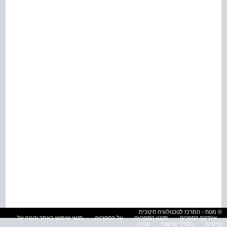
© מטח - המרכז לטכנולוגיה חינוכית
אינדקס הספרים
תקנון הספרייה
על הספרייה
תנאי שימוש באתר והגנה על
פרטיות
הסדרי נגישות
עזרה