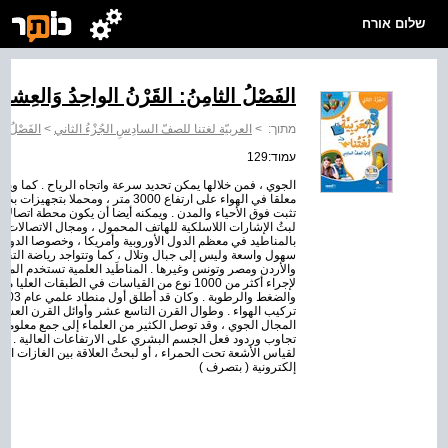
שלום אורח
الفَصْلُ الثامِنُ: القَرْنُ الواحِدُ وَالعِشر
מתוך:
>
العربيّة لغتنا للصفّ السادِسِ الجُزْءُ الثاني
>
الفَصْلُ ال
עמוד:129
الجوي ، فمن خلالها يمكن تحديد سرعة واتجاه الرياح . كما ويست
معلقا في الهواء على ارتفاع 3000 متر 
تثبت فوق الأحياء والمدن . ويمكنه أيضا أن يكون محطة اتصالا
لبثُ الإشارات اللاسلكية للهاتف المحمول ، ومجال الاتصالات ال
بالمناطيد في معظم الدول الأوروبية وأمريكا ، وخصوصا الدول ا
سهول واسعة وليس إلى جبال وتلال ، كما وتتواجد رياضة التحلي
والأردن ومصر وتونس وغيرها . المناطَيد العلمية تستخدم المناط
لإجراء أكثر من 1000 نوع من القياسات في الطبقا
تركيب الهواء . وطوال القرن التاسع عشر وأوائل القرن العشري
المجال الجوي ، وقد توصل الكثير من العلماء إلى جمع معلومات
تجاوب وردود فعل الجسم البشري على الارتفاعات العالية . كم
لقياس الأشعة تحت الحمراء ، أو لبحثُ العلاقة بين الغازات ال
إلكترونية ( بتصرف )