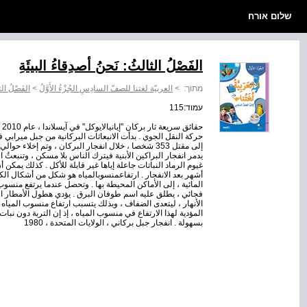
שלום אורח
الفَصْلُ الثالثُ: نَحنُ أصدِقاءُ البيئَةِ
מתוך:
>
العربيّة لغتنا للصفّ السادِسِ الجُزْءُ الأَوَّلُ
>
الفَصْلُ الث
עמוד:115
حق
يدمر انفجار البراكين الأبنية فيترك الناس بلا مسكن ، وتنبعثُ 
غيوم الرماد النباتات جاعلة إياها غير قابلة للأكل . كذلك يمكن
أشهر بعد الانفجار . ارتفاعمنسوبالمياه هو شكل من أشكال الك
المائية ، إلى الأماكن المحيطة بها . وتحصل عندما يرتفع من
فجائي ، يطلق عليه اسم طوفان البرق . يؤدي هطول الأمطار ال
الأنهار ، ليتعدى الضفاف ، وبذلك يتسبب ارتفاع منسوب المياه 
المؤدية لهذا الارتفاع في منسوب المياه ، إذ إن التربة دون نبا
بسهولة . انفجار جبل بركاني ، الولايات المتحدة ، 1980