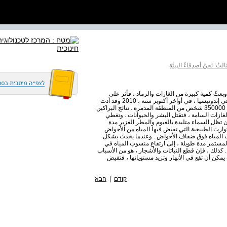
الثُ: نَحنُ أصدِقاءُ البيئَةِ
ائق سريعة ثار بركان "إيانيالايوكل" في آيسلاندا ، عام 2010 وبعثُ كمية كبيرة من الغازات والرماد ، فأثر على
حركة النقل الجوي . بدأت الانبعاثات البركانية من جبل ميرابي في إندونيسيا ، في أواخر أكتوبر سنة ، 2010 وقد أدت
إلى مقتل 353 شخصا ، خلال انفجار البركان ، وتم إخلاء حوالي 350000 شخص من المنطقة المدمرة . نتائج البراكين
الغازات السامة ، فتقتل البشر والحيوانات . وتغطي
 أن تظل السماء متلبدة بالغيوم والمطر الغزير مدة
وارث الطبيعية التي تفيض فيها المياه من الأحواض
سوب المياه فوق ضفاف الأحواض . وعندما يحدث بشكل
مستمر مدة طويلة ، إلى ارتفاع منسوب المياه في
. كذلك ، فإن قطع النباتات والأشجار ، هو من الأسباب
ت يمكن أن تقع في الأنهار وتزيد مستوياتها ، فتفيض
קודם
|
הבא