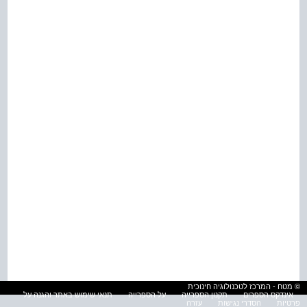
© מטח - המרכז לטכנולוגיה חינוכית
אינדקס הספרים
תקנון הספרייה
על הספרייה
תנאי שימוש באתר והגנה על
פרטיות
הסדרי נגישות
עזרה