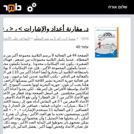
שלום אורח
د. مقارنة أعداد والإشارات > ، < ، =
מתוך:
>
مسارات زائد 1 مرشد المعلّم
>
التعرّف على الأعداد حتّ
עמוד:40
الصفحة 44 في الفعالية 9 يرسم التلاميذ مجمو
المعطاة . عندما يكمل التلاميذ مجموعات من عندهم ، فهناك الع
الصغيرة ، يكون عدد الإمكانيات محدودا . وعندما يكملون مجمو
، عندما يكملون المجموعة الأكبر ، فإن عدد الإمكانيات لا نهائي 
باستطاعة التلاميذ 
بالفعالية في الدفتر - يكتب التلاميذ عددين كما يرغبون ، ويرس
في فعالية حورية التحرية تشير اللافتة التي يمسكها الزاحف إل
الأعداد بواسطة الأقراص عل أشرطة ، لكي يجدوا أعدادا أكرب 
إمكانيتين مختلفتين . في أسفل الصفحة يوجد قطار من الأعداد . 
العصافير . ( في الفعالية 11 نستخدم الإشارات =
الذين يستصعبون تحديد ما هو العدد الأكبر ، يمكن أن نقترح علي
أمكن ، أن يتخيلوا هذا التمثيل ) وأن يفحصوا أين يوجد أقراص أك
يمكن نصحهم بأن يحوطوا في البداية العدد الأكبر ، وبعد ذلك يضي
عل ثعبان الأعداد وفحص أيهما أكبر . يفضل التذكير بأن الجهة ال