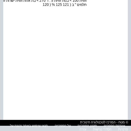
תלמים " ב ( 121 125 % ( 120
© מטח - המרכז לטכנולוגיה חינוכית
אינדקס הספרים
תקנון הספרייה
על הספרייה
תנאי שימוש באתר והגנה על
פרטיות
הסדרי נגישות
עזרה