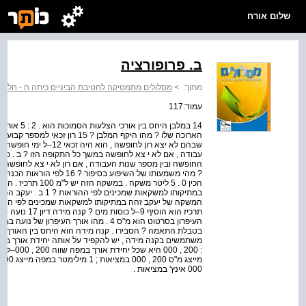
שלום אורח
ב. פרופורציה
מתוך:
>
מסלולים מתמטיקה לחטיבת הביניים כיתה ח - חלק 1
עמוד:117
שבהם לא יצא רון לחופשה ,
עבודה , אם לא י צא לחופשה במשך כל התקופה הזו ? ב . כת
החופשה ובין מספר שנות העבודה , אם רון לא י צא לחופשה ב
הכין 0 . 5 ליטר משק
המשקה של יעקב זהה במתיקותו למשקאות שמכינים לפי ההוראו
העיפרון בסרטוט הוא מ"ס 4 . מהו אורך העיפ
בטבלת התאמה ? הסבירו . קנה מידה הוא היחס בין האורך בס
000 אינץ' במציאות .