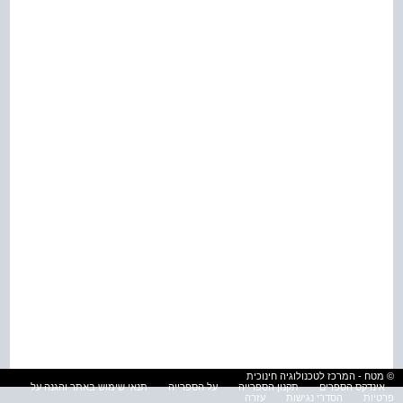
© מטח - המרכז לטכנולוגיה חינוכית
אינדקס הספרים
תקנון הספרייה
על הספרייה
תנאי שימוש באתר והגנה על
פרטיות
הסדרי נגישות
עזרה