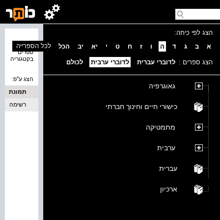
הצג לפי כיתה:
נמצאו 0
לכל הספרייה
א
ב
ג
ד
ה
ו
ז
ח
ט
י
יא
יב
הכל
ספרים
בקטגוריה
הצג ספרים :
לדוברי עברית
לדוברי ערבית
לכולם
הצג ע''פ:
גאוגרפיה
תמונת
כריכה
רשימה
כישורי חיים וחינוך חברתי
מתמטיקה
ערבית
עברית
ארכיון