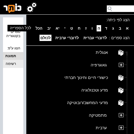
הצג לפי כיתה:
נמצאו 0
לכל הספרייה
א
ב
ג
ד
ה
ו
ז
ח
ט
י
יא
יב
הכל
ספרים
בקטגוריה
הצג ספרים :
לדוברי עברית
לדוברי ערבית
לכולם
הצג ע''פ:
אנגלית
תמונת
כריכה
רשימה
גאוגרפיה
כישורי חיים וחינוך חברתי
מדע וטכנולוגיה
מדעי המחשב/רובוטיקה
מתמטיקה
ערבית