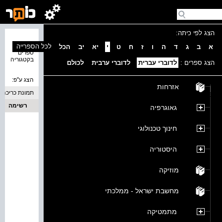
הצג לפי כיתה:
נמצאו 0
לכל הספרייה
א
ב
ג
ד
ה
ו
ז
ח
ט
י
יא
יב
הכל
ספרים
בקטגוריה
הצג ספרים :
לדוברי עברית
לדוברי ערבית
לכולם
הצג ע''פ:
אזרחות
תמונת כריכה
רשימה
גאוגרפיה
חינוך טכנולוגי
היסטוריה
מוזיקה
מחשבת ישראל - ממלכתי
מתמטיקה