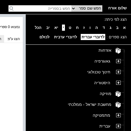
שלום אורח
הצג לפי כיתה:
נמצאו 0 ספרים בקטגוריה
א
ב
ג
ד
ה
ו
ז
ח
ט
י
יא
יב
הכל
הצג ספרים :
לדוברי עברית
לדוברי ערבית
לכולם
הצג ע''פ:
ת
אזרחות
גאוגרפיה
חינוך טכנולוגי
היסטוריה
מוזיקה
מחשבת ישראל - ממלכתי
מתמטיקה
עברית