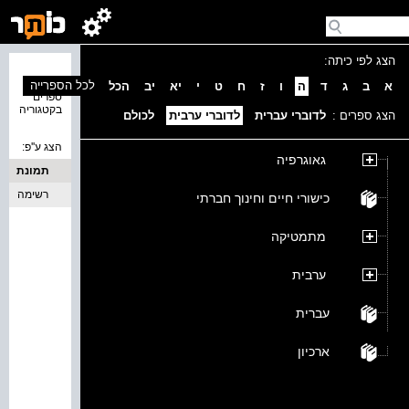
הצג לפי כיתה:
נמצאו 0
לכל הספרייה
א
ב
ג
ד
ה
ו
ז
ח
ט
י
יא
יב
הכל
ספרים
בקטגוריה
הצג ספרים :
לדוברי עברית
לדוברי ערבית
לכולם
הצג ע''פ:
גאוגרפיה
תמונת
כריכה
רשימה
כישורי חיים וחינוך חברתי
מתמטיקה
ערבית
עברית
ארכיון