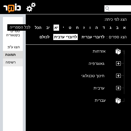
הצג לפי כיתה:
נמצאו 0
לכל הספרייה
א
ב
ג
ד
ה
ו
ז
ח
ט
י
יא
יב
הכל
ספרים
בקטגוריה
הצג ספרים :
לדוברי עברית
לדוברי ערבית
לכולם
הצג ע''פ:
אזרחות
תמונת
כריכה
רשימה
גאוגרפיה
חינוך טכנולוגי
ערבית
עברית