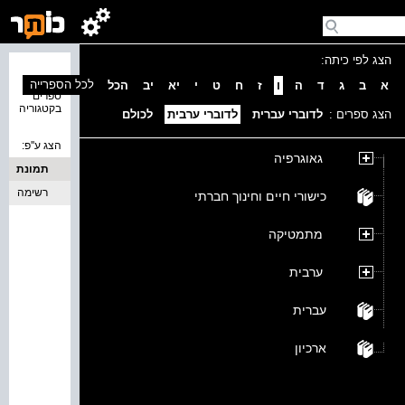
הצג לפי כיתה:
נמצאו 0
לכל הספרייה
א
ב
ג
ד
ה
ו
ז
ח
ט
י
יא
יב
הכל
ספרים
בקטגוריה
הצג ספרים :
לדוברי עברית
לדוברי ערבית
לכולם
הצג ע''פ:
גאוגרפיה
תמונת
כריכה
רשימה
כישורי חיים וחינוך חברתי
מתמטיקה
ערבית
עברית
ארכיון