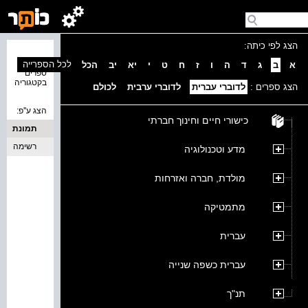
הצג לפי כיתה:
נמצאו 0
לכל הספרייה
א
ב
ג
ד
ה
ו
ז
ח
ט
י
יא
יב
הכל
ספרים
בקטגוריה
הצג ספרים :
לדוברי עברית
לדוברי ערבית
לכולם
הצג ע''פ:
כישורי חיים וחינוך חברתי
תמונת
כריכה
רשימה
מדע וטכנולוגיה
מולדת, חברה ואזרחות
מתמטיקה
עברית
עברית כשפה שנייה
תנ"ך