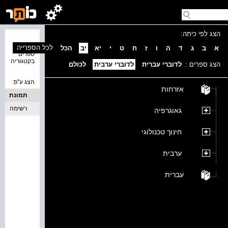
הצג לפי כיתה:
נמצאו 0
לכל הספרייה
א
ב
ג
ד
ה
ו
ז
ח
ט
י
יא
יב
הכל
ספרים
בקטגוריה
הצג ספרים :
לדוברי עברית
לדוברי ערבית
לכולם
הצג ע''פ:
אזרחות
תמונת
כריכה
רשימה
גאוגרפיה
חינוך טכנולוגי
ערבית
עברית