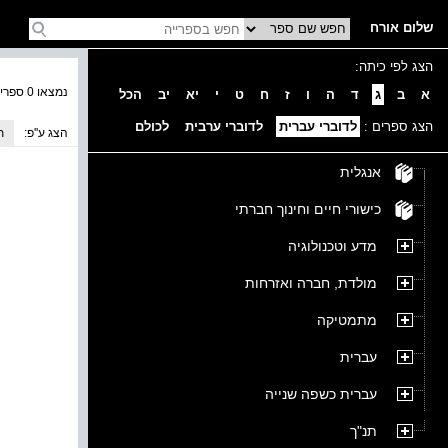
שלום אורח
הצג לפי כיתה:
נמצאו 0 ספרים בקטגוריה
א
ב
ג
ד
ה
ו
ז
ח
ט
י
יא
יב
הכל
הצג ספרים :
לדוברי עברית
לדוברי ערבית
לכולם
הצג ע''פ:
ת
אנגלית
כישורי חיים וחינוך חברתי
מדע וטכנולוגיה
מולדת, חברה ואזרחות
מתמטיקה
עברית
עברית כשפה שנייה
תנ"ך