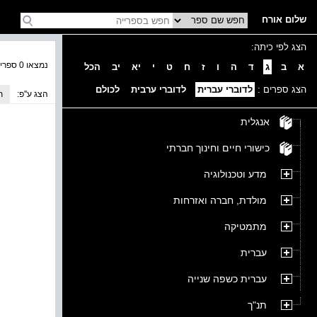
שלום אורח
הצג לפי כיתה:
נמצאו 0 ספרים בקטגוריה
א
ב
ג
ד
ה
ו
ז
ח
ט
י
יא
יב
הכל
הצג ספרים :
לדוברי עברית
לדוברי ערבית
לכולם
הצג ע''פ:
ת
אנגלית
כישורי חיים וחינוך חברתי
מדע וטכנולוגיה
מולדת, חברה ואזרחות
מתמטיקה
עברית
עברית כשפה שנייה
תנ"ך