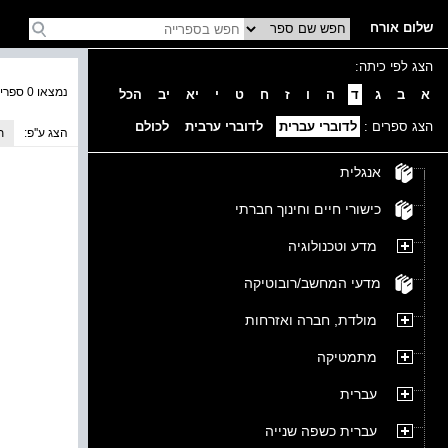
שלום אורח
הצג לפי כיתה:
נמצאו 0 ספרים בקטגוריה
א
ב
ג
ד
ה
ו
ז
ח
ט
י
יא
יב
הכל
הצג ספרים :
לדוברי עברית
לדוברי ערבית
לכולם
הצג ע''פ:
ת
אנגלית
כישורי חיים וחינוך חברתי
מדע וטכנולוגיה
מדעי המחשב/רובוטיקה
מולדת, חברה ואזרחות
מתמטיקה
עברית
עברית כשפה שנייה