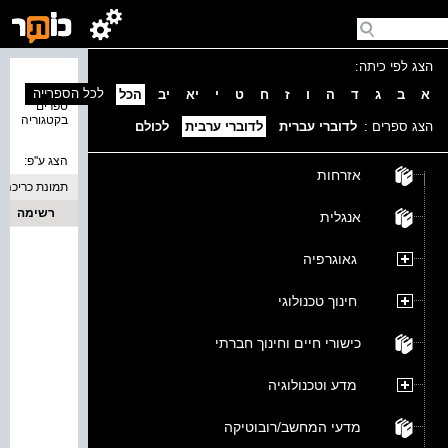
הצג לפי כיתה:
נמצאו 0
לכל הספרייה
א
ב
ג
ד
ה
ו
ז
ח
ט
י
יא
יב
הכל
ספרים
בקטגוריה
הצג ספרים :
לדוברי עברית
לדוברי ערבית
לכולם
הצג ע''פ:
אזרחות
תמונת כריכה
רשימה
אנגלית
גאוגרפיה
חינוך טכנולוגי
כישורי חיים וחינוך חברתי
מדע וטכנולוגיה
מדעי המחשב/רובוטיקה