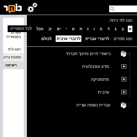
הצג לפי כיתה:
נמצאו 0
לכל הספרייה
א
ב
ג
ד
ה
ו
ז
ח
ט
י
יא
יב
הכל
ספרים
בקטגוריה
הצג ספרים :
לדוברי עברית
לדוברי ערבית
לכולם
הצג ע''פ:
כישורי חיים וחינוך חברתי
תמונת כריכה
רשימה
מדע וטכנולוגיה
מתמטיקה
ערבית
עברית כשפה שנייה