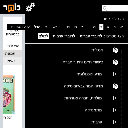
הצג לפי כיתה:
נמצאו 3
לכל הספרייה
א
ב
ג
ד
ה
ו
ז
ח
ט
י
יא
יב
הכל
ספרים
בקטגוריה
הצג ספרים :
לדוברי עברית
לדוברי ערבית
לכולם
הצג ע''פ:
אנגלית
תמונת
כריכה
רשימה
כישורי חיים וחינוך חברתי
מדע וטכנולוגיה
מדעי המחשב/רובוטיקה
מולדת, חברה ואזרחות
מתמטיקה
הכל חדש :
ערבית