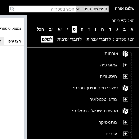
שלום אורח
הצג לפי כיתה:
נמצאו 0 ספרים בקטגוריה
א
ב
ג
ד
ה
ו
ז
ח
ט
י
יא
יב
הכל
הצג ספרים :
לדוברי עברית
לדוברי ערבית
לכולם
הצג ע''פ:
ת
אזרחות
גאוגרפיה
היסטוריה
כישורי חיים וחינוך חברתי
מדע וטכנולוגיה
מחשבת ישראל - ממלכתי
מתמטיקה
ערבית