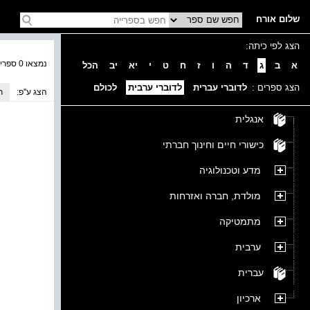
שלום אורח
הצג לפי כיתה:
נמצאו 0 ספרים בקטגוריה
א
ב
ג
ד
ה
ו
ז
ח
ט
י
יא
יב
הכל
הצג ספרים :
לדוברי עברית
לדוברי ערבית
לכולם
הצג ע''פ:
ת
אנגלית
כישורי חיים וחינוך חברתי
מדע וטכנולוגיה
מולדת, חברה ואזרחות
מתמטיקה
ערבית
עברית
ארכיון