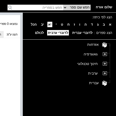
שלום אורח
הצג לפי כיתה:
נמצאו 0 ספרים בקטגוריה
א
ב
ג
ד
ה
ו
ז
ח
ט
י
יא
יב
הכל
הצג ספרים :
לדוברי עברית
לדוברי ערבית
לכולם
הצג ע''פ:
ת
אזרחות
גאוגרפיה
חינוך טכנולוגי
ערבית
עברית