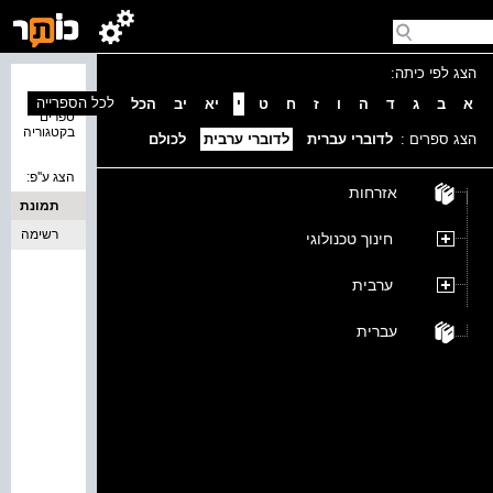
הצג לפי כיתה:
נמצאו 0
לכל הספרייה
א
ב
ג
ד
ה
ו
ז
ח
ט
י
יא
יב
הכל
ספרים
בקטגוריה
הצג ספרים :
לדוברי עברית
לדוברי ערבית
לכולם
הצג ע''פ:
אזרחות
תמונת
כריכה
רשימה
חינוך טכנולוגי
ערבית
עברית