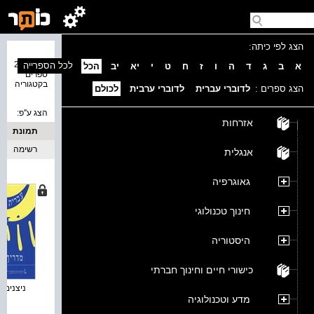
הצג לפי כיתה:
נמצאו 25
לכל הספרייה
א
ב
ג
ד
ה
ו
ז
ח
ט
י
יא
יב
הכל
ספרים
בקטגוריה
הצג ספרים :
לדוברי עברית
לדוברי ערבית
לכולם
הצג ע''פ:
אזרחות
תמונת
כריכה
רשימה
אנגלית
גאוגרפיה
חינוך טכנולוגי
היסטוריה
כישורי חיים וחינוך חברתי
ניצנים : 
מדע וטכנולוגיה