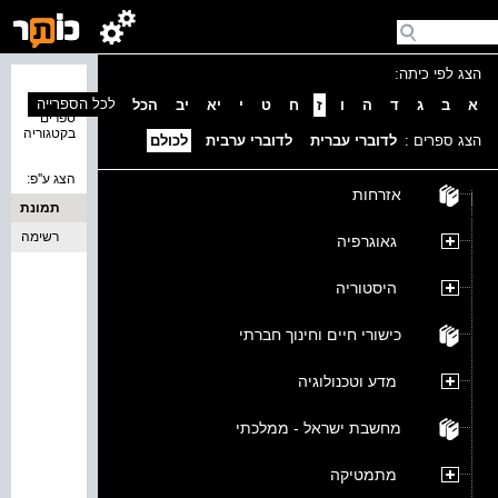
הצג לפי כיתה:
נמצאו 0
לכל הספרייה
א
ב
ג
ד
ה
ו
ז
ח
ט
י
יא
יב
הכל
ספרים
בקטגוריה
הצג ספרים :
לדוברי עברית
לדוברי ערבית
לכולם
הצג ע''פ:
אזרחות
תמונת
כריכה
רשימה
גאוגרפיה
היסטוריה
כישורי חיים וחינוך חברתי
מדע וטכנולוגיה
מחשבת ישראל - ממלכתי
מתמטיקה