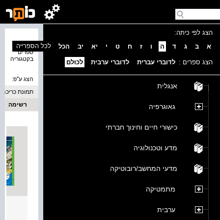
הצג לפי כיתה:
נמצאו 3
לכל הספרייה
א
ב
ג
ד
ה
ו
ז
ח
ט
י
יא
יב
הכל
ספרים
בקטגוריה
הצג ספרים :
לדוברי עברית
לדוברי ערבית
לכולם
הצג ע''פ:
אנגלית
תמונת כריכה
רשימה
גאוגרפיה
כישורי חיים וחינוך חברתי
מדע וטכנולוגיה
מדעי המחשב/רובוטיקה
מתמטיקה
גאוגר
ערבית