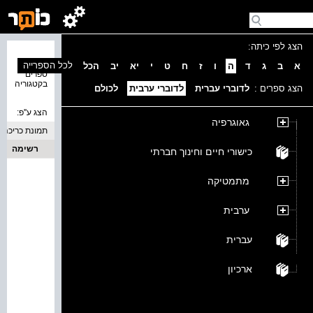
הצג לפי כיתה:
נמצאו 0
לכל הספרייה
א
ב
ג
ד
ה
ו
ז
ח
ט
י
יא
יב
הכל
ספרים
בקטגוריה
הצג ספרים :
לדוברי עברית
לדוברי ערבית
לכולם
הצג ע''פ:
גאוגרפיה
תמונת כריכה
רשימה
כישורי חיים וחינוך חברתי
מתמטיקה
ערבית
עברית
ארכיון