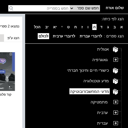
שלום אורח
הצג לפי כיתה:
נמצאו 2 ספרים בקטגוריה
א
ב
ג
ד
ה
ו
ז
ח
ט
י
יא
יב
הכל
הצג ספרים :
לדוברי עברית
לדוברי ערבית
לכולם
הצג ע''פ:
אנגלית
גאוגרפיה
כישורי חיים וחינוך חברתי
מדע וטכנולוגיה
מדעי המחשב/רובוטיקה
קוד פלוס 
מתמטיקה
ערבית
עברית