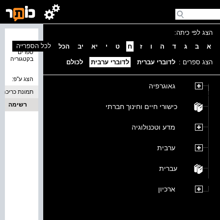
הצג לפי כיתה:
נמצאו 0
לכל הספרייה
א
ב
ג
ד
ה
ו
ז
ח
ט
י
יא
יב
הכל
ספרים
בקטגוריה
הצג ספרים :
לדוברי עברית
לדוברי ערבית
לכולם
הצג ע''פ:
גאוגרפיה
תמונת כריכה
רשימה
כישורי חיים וחינוך חברתי
מדע וטכנולוגיה
ערבית
עברית
ארכיון