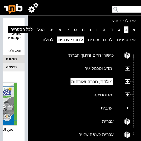
הצג לפי כיתה:
נמצאו 3
לכל הספרייה
א
ב
ג
ד
ה
ו
ז
ח
ט
י
יא
יב
הכל
ספרים
בקטגוריה
הצג ספרים :
לדוברי עברית
לדוברי ערבית
לכולם
הצג ע''פ:
כישורי חיים וחינוך חברתי
תמונת
כריכה
רשימה
מדע וטכנולוגיה
מולדת, חברה ואזרחות
מתמטיקה
ערבית
עברית
نحن الموط
עברית כשפה שנייה