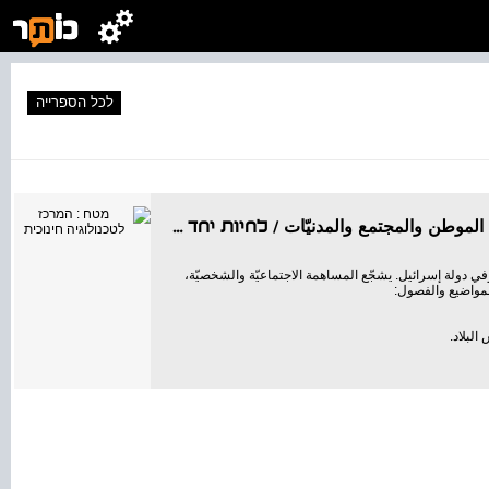
לכל הספרייה
الحياة معًا في إسرائِيل – الصّفّ الثّالث : كتاب تعليم في الموطن والمجتمع والمدنيّات / לחיות יחד בישר
/
לחיות יחד בישרא
ة وفي دولة إسرائيل. يشجّع المساهمة الاجتماعيّة والشخصيّة،
المواضيع والفصول: