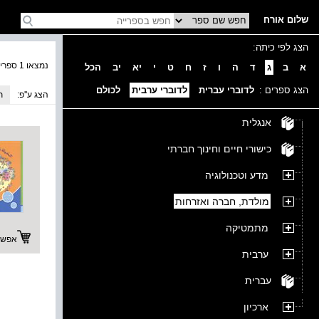
שלום אורח
הצג לפי כיתה:
נמצאו 1 ספרים בקטגוריה
א
ב
ג
ד
ה
ו
ז
ח
ט
י
יא
יב
הכל
הצג ספרים :
לדוברי עברית
לדוברי ערבית
לכולם
הצג ע''פ:
ת
אנגלית
כישורי חיים וחינוך חברתי
מדע וטכנולוגיה
מולדת, חברה ואזרחות
מתמטיקה
אפשרו
ערבית
עברית
ארכיון