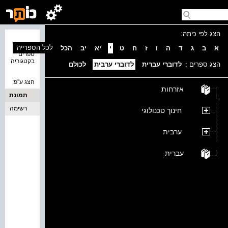
הצג לפי כיתה:
נמצאו 0
לכל הספרייה
א
ב
ג
ד
ה
ו
ז
ח
ט
י
יא
יב
הכל
ספרים
בקטגוריה
הצג ספרים :
לדוברי עברית
לדוברי ערבית
לכולם
הצג ע''פ:
אזרחות
תמונת
כריכה
רשימה
חינוך טכנולוגי
ערבית
עברית