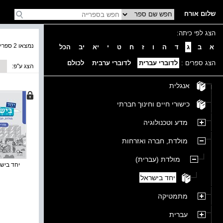
שלום אורח
הצג לפי כיתה:
נמצאו 2 ספרים בקטגוריה
א
ב
ג
ד
ה
ו
ז
ח
ט
י
יא
יב
הכל
הצג ספרים :
לדוברי עברית
לדוברי ערבית
לכולם
הצג ע''פ:
אנגלית
כישורי חיים וחינוך חברתי
מדע וטכנולוגיה
מולדת, חברה ואזרחות
מולדת (עברית)
יחד בישרא
יחד בישראל
מתמטיקה
עברית