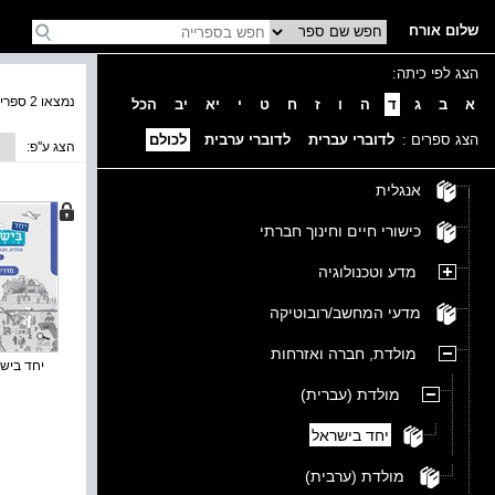
שלום אורח
הצג לפי כיתה:
נמצאו 2 ספרים בקטגוריה
א
ב
ג
ד
ה
ו
ז
ח
ט
י
יא
יב
הכל
הצג ספרים :
לדוברי עברית
לדוברי ערבית
לכולם
הצג ע''פ:
אנגלית
כישורי חיים וחינוך חברתי
מדע וטכנולוגיה
מדעי המחשב/רובוטיקה
מולדת, חברה ואזרחות
יחד בישרא
מולדת (עברית)
יחד בישראל
מולדת (ערבית)