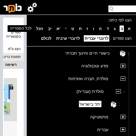
הצג לפי כיתה:
נמצאו 2
לכל הספרייה
א
ב
ג
ד
ה
ו
ז
ח
ט
י
יא
יב
הכל
ספרים
בקטגוריה
הצג ספרים :
לדוברי עברית
לדוברי ערבית
לכולם
הצג ע''פ:
כישורי חיים וחינוך חברתי
תמונת כריכה
רשימה
מדע וטכנולוגיה
מולדת, חברה ואזרחות
מולדת (עברית)
יחד בישראל
מתמטיקה
יחד ב
עברית