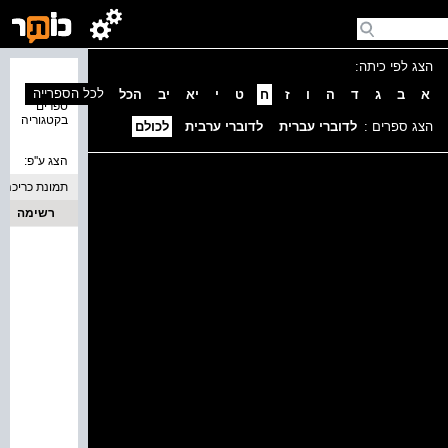
הצג לפי כיתה:
נמצאו 0
לכל הספרייה
א
ב
ג
ד
ה
ו
ז
ח
ט
י
יא
יב
הכל
ספרים
בקטגוריה
הצג ספרים :
לדוברי עברית
לדוברי ערבית
לכולם
הצג ע''פ:
תמונת כריכה
רשימה