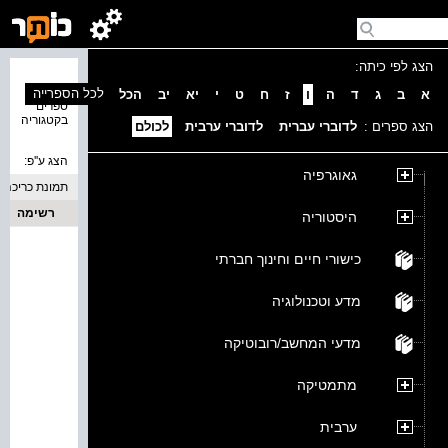
הצג לפי כיתה:
נמצאו 0
לכל הספרייה
א
ב
ג
ד
ה
ו
ז
ח
ט
י
יא
יב
הכל
ספרים
בקטגוריה
הצג ספרים :
לדוברי עברית
לדוברי ערבית
לכולם
הצג ע''פ:
גאוגרפיה
תמונת כריכה
רשימה
היסטוריה
כישורי חיים וחינוך חברתי
מדע וטכנולוגיה
מדעי המחשב/רובוטיקה
מתמטיקה
ערבית