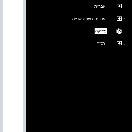
עברית
עברית כשפה שנייה
פיזיקה
תנ"ך