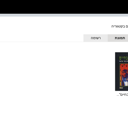
תמונת
רשימה
כריכה
יים"...