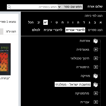
שלום אורח
הצג לפי כיתה:
נמצאו 1 ספרים בקטגוריה
א
ב
ג
ד
ה
ו
ז
ח
ט
י
יא
יב
הכל
הצג ספרים :
לדוברי עברית
לדוברי ערבית
לכולם
הצג ע''פ:
אזרחות
גאוגרפיה
חינוך טכנולוגי
היסטוריה
מוזיקה
"ובחרת בח
מחשבת ישראל - ממלכתי
מתמטיקה
עברית