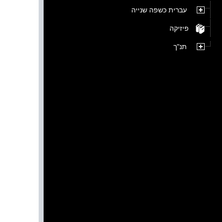
עברית כשפה שנייה
פיזיקה
תנ"ך