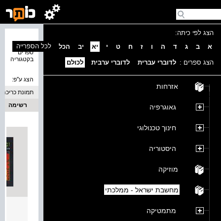
הצג לפי כיתה:
נמצאו 1
לכל הספרייה
א
ב
ג
ד
ה
ו
ז
ח
ט
י
יא
יב
הכל
ספרים
בקטגוריה
הצג ספרים :
לדוברי עברית
לדוברי ערבית
לכולם
הצג ע''פ:
אזרחות
תמונת כריכה
רשימה
גאוגרפיה
חינוך טכנולוגי
היסטוריה
מוזיקה
מחשבת ישראל - ממלכתי
"ובחר
מתמטיקה